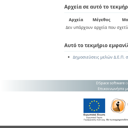
Διπλωματικές Εργασίες
Αρχεία σε αυτό το τεκμήρ
Πολιτικές Πρόσβασης
Ανά Ημερομηνία
Έκδοσης
Συγγραφείς
Αρχεία
Μέγεθος
Μο
Τίτλοι
Δεν υπάρχουν αρχεία που σχετίζ
Θέματα
Αυτό το τεκμήριο εμφανί
Δημοσιεύσεις μελών Δ.Ε.Π. 
DSpace software
c
Επικοινωνήστε μ