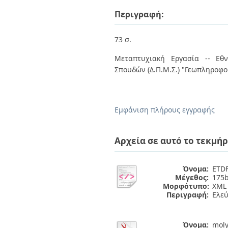
Διπλωματικές Εργασίες
Πολιτικές Πρόσβασης
Περιγραφή:
Ανά Ημερομηνία
Έκδοσης
Συγγραφείς
73 σ.
Τίτλοι
Θέματα
Μεταπτυχιακή Εργασία -- Εθν
Σπουδών (Δ.Π.Μ.Σ.) "Γεωπληροφο
Εμφάνιση πλήρους εγγραφής
Αρχεία σε αυτό το τεκμήρ
Όνομα:
ETDF
Μέγεθος:
175b
Μορφότυπο:
XML
Περιγραφή:
Ελε
Όνομα:
moly