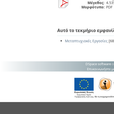
Μέγεθος:
4.5
Μορφότυπο:
PDF
Αυτό το τεκμήριο εμφανί
Μεταπτυχιακές Εργασίες
[68
DSpace software
c
Επικοινωνήστε μ