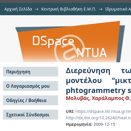
Αρχική Σελίδα
→
Κεντρική Βιβλιοθήκη Ε.Μ.Π.
→
Ιδρυματικό 
Διερεύνηση των δυνατοτήτων του
Εργασίες
→
Εμφάνιση Τεκμηρίου
Αποθετήριο DSpace/Manakin
του λογισμικού leica phtogrammet
Διερεύνηση τ
Περιήγηση
μοντέλου "μικ
Σε όλο το DSpace
Ο Λογαριασμός μου
phtogrammetry s
Κοινότητες & Συλλογές
Σύνδεση
Μολυβάς, Χαράλαμπος Θ.
Ανά Ημερομηνία
Οδηγίες / Βοήθεια
Εγγραφή
Έκδοσης
Οδηγίες Υποβολής
Συγγραφείς
URI:
https://dspace.lib.ntua.gr/
Σχετικοί Σύνδεσμοι
Οδηγίες Χρήσης ΙΑ
Τίτλοι
http://dx.doi.org/10.26240/heal.
Συχνές Ερωτήσεις
Θέματα
Ημερομηνία:
2009-12-15
Οδηγίες Υποβολής -
Αυτή η Συλλογή