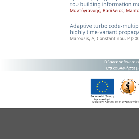
του building information m
Μαντόγιαννης, Βασίλειος
;
Mantog
Adaptive turbo code-multi
highly time-variant propag
Marousis, A
;
Constantinou, P
(
20
DSpace software
c
Επικοινωνήστε μ