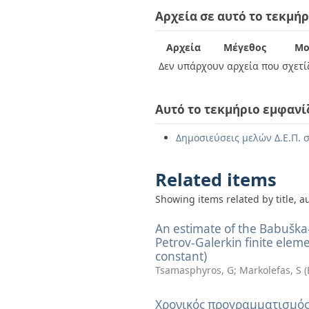
Διπλωματικές Εργασίες
Αρχεία σε αυτό το τεκμήρ
Πολιτικές Πρόσβασης
Ανά Ημερομηνία
Έκδοσης
Συγγραφείς
Αρχεία
Μέγεθος
Μο
Τίτλοι
Δεν υπάρχουν αρχεία που σχετίζ
Θέματα
Αυτό το τεκμήριο εμφανί
Δημοσιεύσεις μελών Δ.Ε.Π. 
Related items
Showing items related by title, a
An estimate of the Babuška-B
Petrov-Galerkin finite eleme
constant)
Tsamasphyros, G
;
Markolefas, S
(
Χρονικός προγραμματισμός 