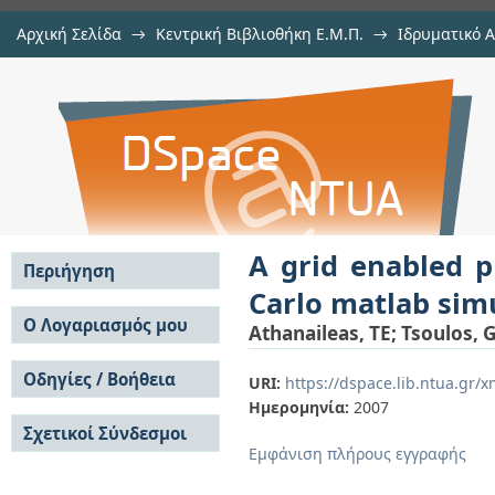
Αρχική Σελίδα
→
Κεντρική Βιβλιοθήκη Ε.Μ.Π.
→
Ιδρυματικό 
A grid enabled problem solvin
μελών Δ.Ε.Π. σε συνέδρια
→
Εμφάνιση Τεκμηρίου
Αποθετήριο DSpace/Manakin
simulations
A grid enabled 
Περιήγηση
Carlo matlab sim
Σε όλο το DSpace
Ο Λογαριασμός μου
Athanaileas, TE
;
Tsoulos, 
Κοινότητες & Συλλογές
Σύνδεση
Ανά Ημερομηνία
Οδηγίες / Βοήθεια
Εγγραφή
URI:
https://dspace.lib.ntua.gr
Έκδοσης
Ημερομηνία:
2007
Οδηγίες Υποβολής
Συγγραφείς
Σχετικοί Σύνδεσμοι
Οδηγίες Χρήσης ΙΑ
Τίτλοι
Εμφάνιση πλήρους εγγραφής
Συχνές Ερωτήσεις
Θέματα
Οδηγίες Υποβολής -
Αυτή η Συλλογή