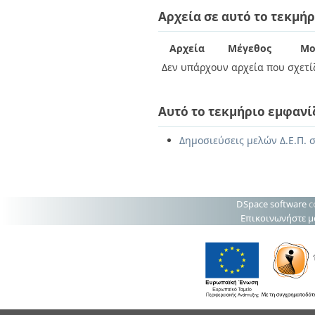
Διπλωματικές Εργασίες
Αρχεία σε αυτό το τεκμήρ
Πολιτικές Πρόσβασης
Ανά Ημερομηνία
Έκδοσης
Συγγραφείς
Αρχεία
Μέγεθος
Μο
Τίτλοι
Δεν υπάρχουν αρχεία που σχετίζ
Θέματα
Αυτό το τεκμήριο εμφανί
Δημοσιεύσεις μελών Δ.Ε.Π. 
DSpace software
c
Επικοινωνήστε μ