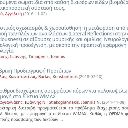
ούμενα σωματίδια από καύση διαφόρων ειδών βιομάζα
τικοποσοτική σύστασή τους.
ά, Αγγελική
(
2016-11-02
)
στικός σχεδιασμός & χωροαίσθηση: η μετάφραση από τ
ροή των πλάγιων ανακλάσεων (Lateral Reflections) στη
ciousness) σε αίθουσες μουσικής και ομιλίας. Νευρολο
ολογική προσέγγιση, με σκοπό την πρακτική εφαρμογή 
ολογία
ένης, Ιωάννης
;
Timagenis, Ioannis
βρική Προδιαγραφή Προτύπων
ας, Κωνσταντίνος
;
Barlas, Konstantinos
(
2018-07-10
)
ριθμοι διαχείρισης ασυρμάτων πόρων για πολυκυψελω
μογή στα δίκτυα WiMAX
κογιαννάκης, Ιωάννης Ν.
;
Stiakogiannakis, Ioannis N.
(
2011-11-08
)
ακτορική διατριβή πραγματεύεται το πρόβλημα διαχείρισης 
 δίκτυα, με εφαρμογή στα δίκτυα WiMAX. Καθώς η OFDMA φαί
πλής πρόσβασης των δικτύων ...