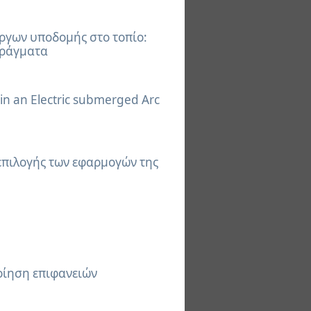
έργων υποδομής στο τοπίο:
φράγματα
 in an Electric submerged Arc
επιλογής των εφαρμογών της
οίηση επιφανειών