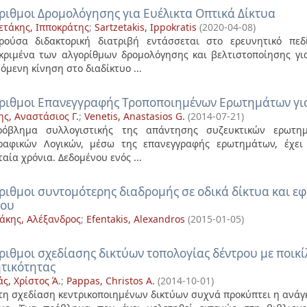
ριθμοι Δρομολόγησης για Ευέλικτα Οπτικά Δίκτυα
ετάκης, Ιπποκράτης
;
Sartzetakis, Ippokratis
(
2020-04-08
)
ούσα διδακτορική διατριβή εντάσσεται στο ερευνητικό πεδ
κριμένα των αλγορίθμων δρομολόγησης και βελτιστοποίησης για
όμενη κίνηση στο διαδίκτυο ...
ριθμοι Επανεγγραφής Τροποποιημένων Ερωτημάτων για 
ης, Αναστάσιος Γ.
;
Venetis, Anastasios G.
(
2014-07-21
)
ρόβλημα συλλογιστικής της απάντησης συζευκτικών ερωτ
ραφικών Λογικών, μέσω της επανεγγραφής ερωτημάτων, έχει 
ταία χρόνια. Δεδομένου ενός ...
ριθμοι συντομότερης διαδρομής σε οδικά δίκτυα και ε
μου
άκης, Αλέξανδρος
;
Efentakis, Alexandros
(
2015-01-05
)
ριθμοι σχεδίασης δικτύων τοπολογίας δέντρου με ποικ
τικότητας
ς, Χρίστος Ά.
;
Pappas, Christos A.
(
2014-10-01
)
τη σχεδίαση κεντρικοποιημένων δικτύων συχνά προκύπτει η ανάγ