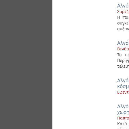
Αλγό
Σαρτζ
Η παρ
συγκε
αυξαν
Αλγό
Βενέτ
Το π
Περιγ
τελευ
Αλγό
κόσ
Εφεντ
Αλγό
χωρη
Παππά
Κατά 