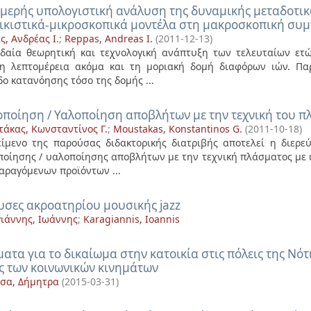
μερής υπολογιστική ανάλυση της δυναμικής μεταδοτικ
ικιστικά-μικροσκοπικά μοντέλα στη μακροσκοπική συ
ς, Ανδρέας Ι.
;
Reppas, Andreas I.
(
2011-12-13
)
δαία θεωρητική και τεχνολογική ανάπτυξη των τελευταίων ετώ
η λεπτομέρεια ακόμα και τη μοριακή δομή διαφόρων ιών. Πα
δο κατανόησης τόσο της δομής ...
οποίηση / Υαλοποίηση αποβλήτων με την τεχνική του 
άκας, Κωνσταντίνος Γ.
;
Moustakas, Konstantinos G.
(
2011-10-18
)
είμενο της παρούσας διδακτορικής διατριβής αποτελεί η διερ
ποίησης / υαλοποίησης αποβλήτων με την τεχνική πλάσματος με 
αραγόμενων προϊόντων ...
υσες ακροατηρίου μουσικής jazz
ιάννης, Ιωάννης
;
Karagiannis, Ioannis
ματα για το δικαίωμα στην κατοικία στις πόλεις της Νότ
ς των κοινωνικών κινημάτων
τσα, Δήμητρα
(
2015-03-31
)