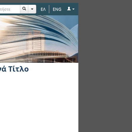
ΕΛ
ENG
νά Τίτλο