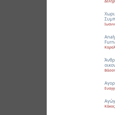
Δεληβ
Xωρι
Συμπ
Ιωανν
Αnaly
Furn
Καραλ
Άνθρ
οικο
Βάσση
Αγορ
Ευαγγ
Αγώγ
Κάκος