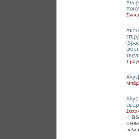
Αιωρ
ποιο
Ζωσιμ
Ακου
επιρ
(Spa
φυσι
τεχν
Τιμαγ
Αλγε
Μπάρλ
Αλγό
εφαρ
Στεια
Η διδ
OFDMA
πολλα