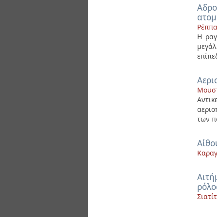
Αδρο
ατομ
Ρέππα
Η ραγ
μεγάλ
επίπε
Αερι
Μουστ
Αντικ
αεριο
των π
Αίθο
Καραγ
Αιτή
ρόλο
Σιατί