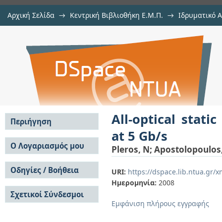
Αρχική Σελίδα
→
Κεντρική Βιβλιοθήκη Ε.Μ.Π.
→
Ιδρυματικό 
All-optical static RAM cell with rea
μελών Δ.Ε.Π. σε συνέδρια
→
Εμφάνιση Τεκμηρίου
Αποθετήριο DSpace/Manakin
All-optical stati
Περιήγηση
at 5 Gb/s
Σε όλο το DSpace
Ο Λογαριασμός μου
Pleros, N
;
Apostolopoulos
Κοινότητες & Συλλογές
Σύνδεση
Ανά Ημερομηνία
Οδηγίες / Βοήθεια
Εγγραφή
URI:
https://dspace.lib.ntua.gr
Έκδοσης
Ημερομηνία:
2008
Οδηγίες Υποβολής
Συγγραφείς
Σχετικοί Σύνδεσμοι
Οδηγίες Χρήσης ΙΑ
Τίτλοι
Εμφάνιση πλήρους εγγραφής
Συχνές Ερωτήσεις
Θέματα
Οδηγίες Υποβολής -
Αυτή η Συλλογή