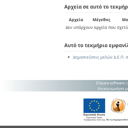
Διπλωματικές Εργασίες
Αρχεία σε αυτό το τεκμήρ
Πολιτικές Πρόσβασης
Ανά Ημερομηνία
Έκδοσης
Συγγραφείς
Αρχεία
Μέγεθος
Μο
Τίτλοι
Δεν υπάρχουν αρχεία που σχετίζ
Θέματα
Αυτό το τεκμήριο εμφανί
Δημοσιεύσεις μελών Δ.Ε.Π. 
DSpace software
c
Επικοινωνήστε μ