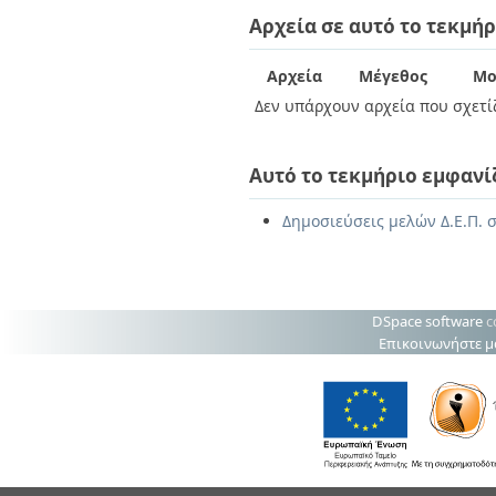
Διπλωματικές Εργασίες
Αρχεία σε αυτό το τεκμήρ
Πολιτικές Πρόσβασης
Ανά Ημερομηνία
Έκδοσης
Συγγραφείς
Αρχεία
Μέγεθος
Μο
Τίτλοι
Δεν υπάρχουν αρχεία που σχετίζ
Θέματα
Αυτό το τεκμήριο εμφανί
Δημοσιεύσεις μελών Δ.Ε.Π. 
DSpace software
c
Επικοινωνήστε μ