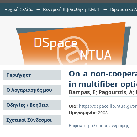
Αρχική Σελίδα
→
Κεντρική Βιβλιοθήκη Ε.Μ.Π.
→
Ιδρυματικό 
On a non-cooperative model for
μελών Δ.Ε.Π. σε συνέδρια
→
Εμφάνιση Τεκμηρίου
Αποθετήριο DSpace/Manakin
optical networks
On a non-cooper
Περιήγηση
in multifiber opt
Σε όλο το DSpace
Ο Λογαριασμός μου
Bampas, E
;
Pagourtzis, A
;
Κοινότητες & Συλλογές
Σύνδεση
Ανά Ημερομηνία
Οδηγίες / Βοήθεια
Εγγραφή
URI:
https://dspace.lib.ntua.gr
Έκδοσης
Ημερομηνία:
2008
Οδηγίες Υποβολής
Συγγραφείς
Σχετικοί Σύνδεσμοι
Οδηγίες Χρήσης ΙΑ
Τίτλοι
Εμφάνιση πλήρους εγγραφής
Συχνές Ερωτήσεις
Θέματα
Οδηγίες Υποβολής -
Αυτή η Συλλογή