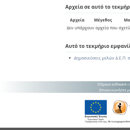
Διπλωματικές Εργασίες
Αρχεία σε αυτό το τεκμήρ
Πολιτικές Πρόσβασης
Ανά Ημερομηνία
Έκδοσης
Συγγραφείς
Αρχεία
Μέγεθος
Μο
Τίτλοι
Δεν υπάρχουν αρχεία που σχετίζ
Θέματα
Αυτό το τεκμήριο εμφανί
Δημοσιεύσεις μελών Δ.Ε.Π. 
DSpace software
c
Επικοινωνήστε μ