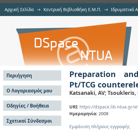
Αρχική Σελίδα
→
Κεντρική Βιβλιοθήκη Ε.Μ.Π.
→
Ιδρυματικό 
Preparation and characteri
μελών Δ.Ε.Π. σε συνέδρια
→
Εμφάνιση Τεκμηρίου
Αποθετήριο DSpace/Manakin
counterelectrodes for dye-sensitize
Preparation and
Περιήγηση
Pt/TCG counterele
Σε όλο το DSpace
Ο Λογαριασμός μου
Katsanaki, AV
;
Tsoukleris,
Κοινότητες & Συλλογές
Σύνδεση
Ανά Ημερομηνία
Οδηγίες / Βοήθεια
Εγγραφή
URI:
https://dspace.lib.ntua.gr
Έκδοσης
Ημερομηνία:
2008
Οδηγίες Υποβολής
Συγγραφείς
Σχετικοί Σύνδεσμοι
Οδηγίες Χρήσης ΙΑ
Τίτλοι
Εμφάνιση πλήρους εγγραφής
Συχνές Ερωτήσεις
Θέματα
Οδηγίες Υποβολής -
Αυτή η Συλλογή