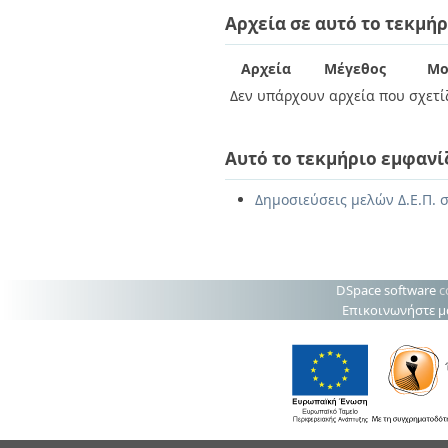
Διπλωματικές Εργασίες
Αρχεία σε αυτό το τεκμήρ
Πολιτικές Πρόσβασης
Ανά Ημερομηνία
Έκδοσης
Συγγραφείς
Αρχεία
Μέγεθος
Μο
Τίτλοι
Δεν υπάρχουν αρχεία που σχετίζ
Θέματα
Αυτό το τεκμήριο εμφανί
Δημοσιεύσεις μελών Δ.Ε.Π. 
DSpace software
c
Επικοινωνήστε μ