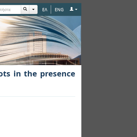
ΕΛ
ENG
presence of angular
ots in the presence