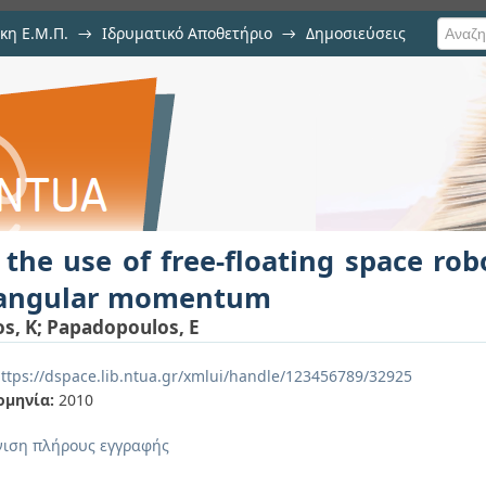
κη Ε.Μ.Π.
→
Ιδρυματικό Αποθετήριο
→
Δημοσιεύσεις
-floating space robots in the 
ση Τεκμηρίου
the use of free-floating space rob
 angular momentum
s, K
;
Papadopoulos, E
ttps://dspace.lib.ntua.gr/xmlui/handle/123456789/32925
ομηνία:
2010
ιση πλήρους εγγραφής