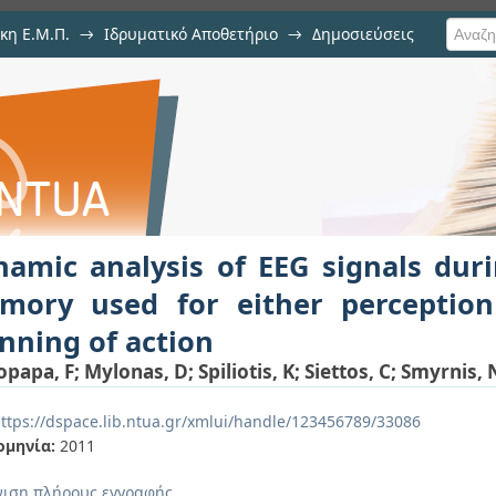
κη Ε.Μ.Π.
→
Ιδρυματικό Αποθετήριο
→
Δημοσιεύσεις
 EEG signals during spatial work
ση Τεκμηρίου
scrimination or planning of action
amic analysis of EEG signals dur
mory used for either perception
nning of action
opapa, F
;
Mylonas, D
;
Spiliotis, K
;
Siettos, C
;
Smyrnis, 
ttps://dspace.lib.ntua.gr/xmlui/handle/123456789/33086
ομηνία:
2011
ιση πλήρους εγγραφής