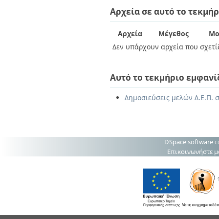
Διπλωματικές Εργασίες
Αρχεία σε αυτό το τεκμήρ
Πολιτικές Πρόσβασης
Ανά Ημερομηνία
Έκδοσης
Συγγραφείς
Αρχεία
Μέγεθος
Μο
Τίτλοι
Δεν υπάρχουν αρχεία που σχετίζ
Θέματα
Αυτό το τεκμήριο εμφανί
Δημοσιεύσεις μελών Δ.Ε.Π. 
DSpace software
c
Επικοινωνήστε μ