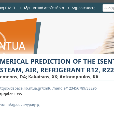
κη Ε.Μ.Π.
→
Ιδρυματικό Αποθετήριο
→
Δημοσιεύσεις
ION OF THE ISENTROPIC EXPANS
ση Τεκμηρίου
R22 AND AMMONIA.
MERICAL PREDICTION OF THE ISE
 STEAM, AIR, REFRIGERANT R12, R
emenos, DA
;
Kakatsios, XK
;
Antonopoulos, KA
ttps://dspace.lib.ntua.gr/xmlui/handle/123456789/33296
ομηνία:
1985
ιση πλήρους εγγραφής