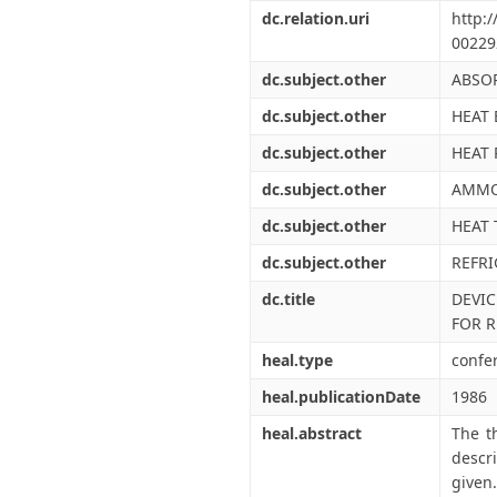
Διπλωματικές Εργασίες
dc.relation.uri
http:
Πολιτικές Πρόσβασης
Ανά Ημερομηνία
00229
Έκδοσης
Συγγραφείς
dc.subject.other
ABSO
Τίτλοι
dc.subject.other
HEAT 
Θέματα
dc.subject.other
HEAT 
dc.subject.other
AMMO
dc.subject.other
HEAT
dc.subject.other
REFR
dc.title
DEVIC
FOR R
heal.type
confe
heal.publicationDate
1986
heal.abstract
The t
descr
given