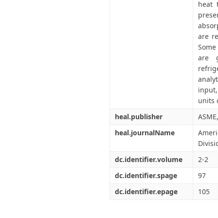
heat 
prese
absor
are r
Some 
are 
refrig
analyt
input,
units
heal.publisher
ASME,
heal.journalName
Ameri
Divisi
dc.identifier.volume
2-2
dc.identifier.spage
97
dc.identifier.epage
105