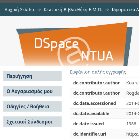
Αρχική Σελίδα
→
Κεντρική Βιβλιοθήκη Ε.Μ.Π.
→
Ιδρυματικό 
DEVICE MODELING AND SIMULATI
μελών Δ.Ε.Π. σε συνέδρια
→
Εμφάνιση Τεκμηρίου
Αποθετήριο DSpace/Manakin
FOR REFRIGERATION, HEAT PUMPS
Εμφάνιση απλής εγγραφής
Περιήγηση
dc.contributor.author
Koure
Σε όλο το DSpace
Ο Λογαριασμός μου
dc.contributor.author
Rogda
Κοινότητες & Συλλογές
Σύνδεση
dc.date.accessioned
2014-
Ανά Ημερομηνία
Οδηγίες / Βοήθεια
Εγγραφή
Έκδοσης
dc.date.available
2014-
Οδηγίες Υποβολής
Συγγραφείς
Σχετικοί Σύνδεσμοι
Οδηγίες Χρήσης ΙΑ
Τίτλοι
dc.date.issued
1986
Συχνές Ερωτήσεις
Θέματα
dc.identifier.uri
https
Οδηγίες Υποβολής -
Αυτή η Συλλογή