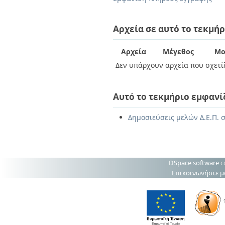
Διπλωματικές Εργασίες
Πολιτικές Πρόσβασης
Ανά Ημερομηνία
Έκδοσης
Αρχεία σε αυτό το τεκμήρ
Συγγραφείς
Τίτλοι
Αρχεία
Μέγεθος
Μο
Θέματα
Δεν υπάρχουν αρχεία που σχετίζ
Αυτό το τεκμήριο εμφανί
Δημοσιεύσεις μελών Δ.Ε.Π. 
DSpace software
c
Επικοινωνήστε μ