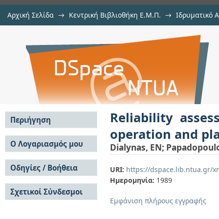
Αρχική Σελίδα
→
Κεντρική Βιβλιοθήκη Ε.Μ.Π.
→
Ιδρυματικό 
Reliability assessment studies 
μελών Δ.Ε.Π. σε συνέδρια
→
Εμφάνιση Τεκμηρίου
Αποθετήριο DSpace/Manakin
planning
Reliability asse
Περιήγηση
operation and pl
Σε όλο το DSpace
Ο Λογαριασμός μου
Dialynas, EN
;
Papadopoul
Κοινότητες & Συλλογές
Σύνδεση
Ανά Ημερομηνία
Οδηγίες / Βοήθεια
Εγγραφή
URI:
https://dspace.lib.ntua.gr
Έκδοσης
Ημερομηνία:
1989
Οδηγίες Υποβολής
Συγγραφείς
Σχετικοί Σύνδεσμοι
Οδηγίες Χρήσης ΙΑ
Τίτλοι
Εμφάνιση πλήρους εγγραφής
Συχνές Ερωτήσεις
Θέματα
Οδηγίες Υποβολής -
Αυτή η Συλλογή