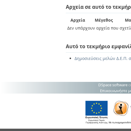
Διπλωματικές Εργασίες
Αρχεία σε αυτό το τεκμήρ
Πολιτικές Πρόσβασης
Ανά Ημερομηνία
Έκδοσης
Συγγραφείς
Αρχεία
Μέγεθος
Μο
Τίτλοι
Δεν υπάρχουν αρχεία που σχετίζ
Θέματα
Αυτό το τεκμήριο εμφανί
Δημοσιεύσεις μελών Δ.Ε.Π. 
DSpace software
c
Επικοινωνήστε μ