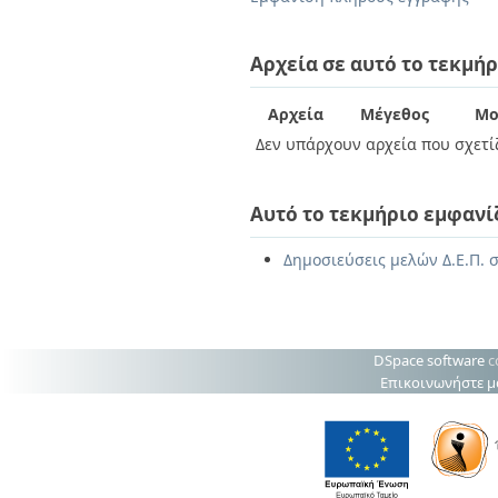
Διπλωματικές Εργασίες
Πολιτικές Πρόσβασης
Ανά Ημερομηνία
Έκδοσης
Αρχεία σε αυτό το τεκμήρ
Συγγραφείς
Τίτλοι
Αρχεία
Μέγεθος
Μο
Θέματα
Δεν υπάρχουν αρχεία που σχετίζ
Αυτό το τεκμήριο εμφανί
Δημοσιεύσεις μελών Δ.Ε.Π. 
DSpace software
c
Επικοινωνήστε μ