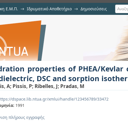
κη Ε.Μ.Π.
→
Ιδρυματικό Αποθετήριο
→
Δημοσιεύσεις
s of PHEA/Kevlar composites studie
ση Τεκμηρίου
erm measurements
ration properties of PHEA/Kevlar
dielectric, DSC and sorption isot
is, A
;
Pissis, P
;
Ribelles, J
;
Pradas, M
ttps://dspace.lib.ntua.gr/xmlui/handle/123456789/33472
ομηνία:
1991
ιση πλήρους εγγραφής