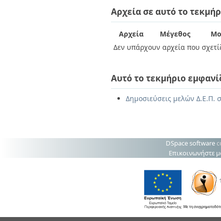
Διπλωματικές Εργασίες
Αρχεία σε αυτό το τεκμήρ
Πολιτικές Πρόσβασης
Ανά Ημερομηνία
Έκδοσης
Συγγραφείς
Αρχεία
Μέγεθος
Μο
Τίτλοι
Δεν υπάρχουν αρχεία που σχετίζ
Θέματα
Αυτό το τεκμήριο εμφανί
Δημοσιεύσεις μελών Δ.Ε.Π. 
DSpace software
c
Επικοινωνήστε μ