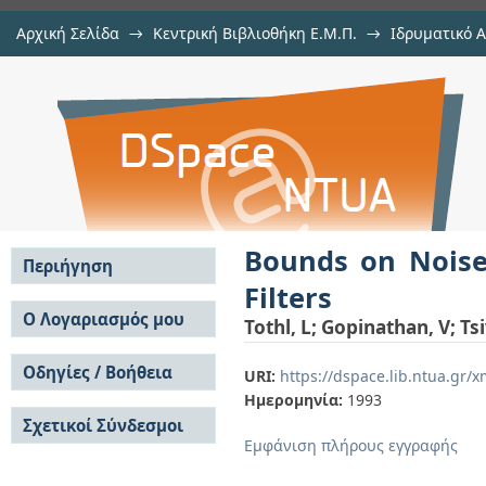
Αρχική Σελίδα
→
Κεντρική Βιβλιοθήκη Ε.Μ.Π.
→
Ιδρυματικό 
Bounds on Noise in Integrated Act
μελών Δ.Ε.Π. σε συνέδρια
→
Εμφάνιση Τεκμηρίου
Αποθετήριο DSpace/Manakin
Bounds on Noise
Περιήγηση
Filters
Σε όλο το DSpace
Ο Λογαριασμός μου
Tothl, L
;
Gopinathan, V
;
Tsi
Κοινότητες & Συλλογές
Σύνδεση
Ανά Ημερομηνία
Οδηγίες / Βοήθεια
Εγγραφή
URI:
https://dspace.lib.ntua.gr
Έκδοσης
Ημερομηνία:
1993
Οδηγίες Υποβολής
Συγγραφείς
Σχετικοί Σύνδεσμοι
Οδηγίες Χρήσης ΙΑ
Τίτλοι
Εμφάνιση πλήρους εγγραφής
Συχνές Ερωτήσεις
Θέματα
Οδηγίες Υποβολής -
Αυτή η Συλλογή