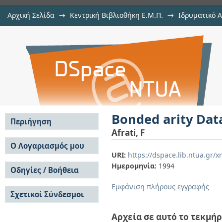
Αρχική Σελίδα
→
Κεντρική Βιβλιοθήκη Ε.Μ.Π.
→
Ιδρυματικό 
Bonded arity Datalog (≠) queries o
μελών Δ.Ε.Π. σε συνέδρια
→
Εμφάνιση Τεκμηρίου
Αποθετήριο DSpace/Manakin
Bonded arity Data
Περιήγηση
Afrati, F
Σε όλο το DSpace
Ο Λογαριασμός μου
URI:
https://dspace.lib.ntua.gr
Κοινότητες & Συλλογές
Σύνδεση
Ημερομηνία:
1994
Ανά Ημερομηνία
Οδηγίες / Βοήθεια
Εγγραφή
Έκδοσης
Οδηγίες Υποβολής
Συγγραφείς
Εμφάνιση πλήρους εγγραφής
Σχετικοί Σύνδεσμοι
Οδηγίες Χρήσης ΙΑ
Τίτλοι
Συχνές Ερωτήσεις
Θέματα
Οδηγίες Υποβολής -
Αρχεία σε αυτό το τεκμήρ
Αυτή η Συλλογή