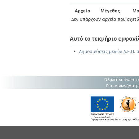
Διπλωματικές Εργασίες
Πολιτικές Πρόσβασης
Ανά Ημερομηνία
Αρχεία
Μέγεθος
Μο
Έκδοσης
Δεν υπάρχουν αρχεία που σχετίζ
Συγγραφείς
Τίτλοι
Θέματα
Αυτό το τεκμήριο εμφανί
Δημοσιεύσεις μελών Δ.Ε.Π. 
DSpace software
c
Επικοινωνήστε μ