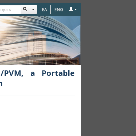
ΕΛ
ENG
 Parallel Database
/PVM, a Portable
m