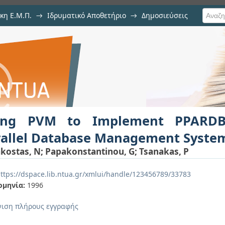
κη Ε.Μ.Π.
→
Ιδρυματικό Αποθετήριο
→
Δημοσιεύσεις
ement PPARDB/PVM, a Portable
ση Τεκμηρίου
m
ing PVM to Implement PPARDB
rallel Database Management Syste
kostas, N
;
Papakonstantinou, G
;
Tsanakas, P
ttps://dspace.lib.ntua.gr/xmlui/handle/123456789/33783
ομηνία:
1996
ιση πλήρους εγγραφής