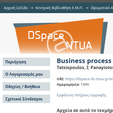
Αρχική Σελίδα
→
Κεντρική Βιβλιοθήκη Ε.Μ.Π.
→
Ιδρυματικό 
Business process assessment using
μελών Δ.Ε.Π. σε συνέδρια
→
Εμφάνιση Τεκμηρίου
Αποθετήριο DSpace/Manakin
Business process
Περιήγηση
Tatsiopoulos, I
;
Panayioto
Σε όλο το DSpace
Ο Λογαριασμός μου
URI:
https://dspace.lib.ntua.gr
Κοινότητες & Συλλογές
Σύνδεση
Ημερομηνία:
1999
Ανά Ημερομηνία
Οδηγίες / Βοήθεια
Εγγραφή
Έκδοσης
Οδηγίες Υποβολής
Συγγραφείς
Εμφάνιση πλήρους εγγραφής
Σχετικοί Σύνδεσμοι
Οδηγίες Χρήσης ΙΑ
Τίτλοι
Συχνές Ερωτήσεις
Θέματα
Οδηγίες Υποβολής -
Αρχεία σε αυτό το τεκμήρ
Αυτή η Συλλογή