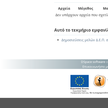
Διπλωματικές Εργασίες
Πολιτικές Πρόσβασης
Ανά Ημερομηνία
Αρχεία
Μέγεθος
Μο
Έκδοσης
Δεν υπάρχουν αρχεία που σχετίζ
Συγγραφείς
Τίτλοι
Θέματα
Αυτό το τεκμήριο εμφανί
Δημοσιεύσεις μελών Δ.Ε.Π. 
DSpace software
c
Επικοινωνήστε μ