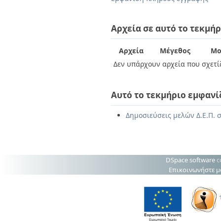
Διπλωματικές Εργασίες
Πολιτικές Πρόσβασης
Ανά Ημερομηνία
Έκδοσης
Αρχεία σε αυτό το τεκμήρ
Συγγραφείς
Τίτλοι
Αρχεία
Μέγεθος
Μο
Θέματα
Δεν υπάρχουν αρχεία που σχετίζ
Αυτό το τεκμήριο εμφανί
Δημοσιεύσεις μελών Δ.Ε.Π. 
DSpace software
c
Επικοινωνήστε μ