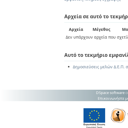
Διπλωματικές Εργασίες
Πολιτικές Πρόσβασης
Ανά Ημερομηνία
Έκδοσης
Αρχεία σε αυτό το τεκμήρ
Συγγραφείς
Τίτλοι
Αρχεία
Μέγεθος
Μο
Θέματα
Δεν υπάρχουν αρχεία που σχετίζ
Αυτό το τεκμήριο εμφανί
Δημοσιεύσεις μελών Δ.Ε.Π. 
DSpace software
c
Επικοινωνήστε μ