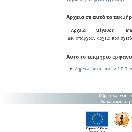
Διπλωματικές Εργασίες
Πολιτικές Πρόσβασης
Ανά Ημερομηνία
Έκδοσης
Αρχεία σε αυτό το τεκμήρ
Συγγραφείς
Τίτλοι
Αρχεία
Μέγεθος
Μο
Θέματα
Δεν υπάρχουν αρχεία που σχετίζ
Αυτό το τεκμήριο εμφανί
Δημοσιεύσεις μελών Δ.Ε.Π. 
DSpace software
c
Επικοινωνήστε μ