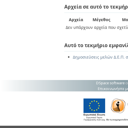
Διπλωματικές Εργασίες
Αρχεία σε αυτό το τεκμήρ
Πολιτικές Πρόσβασης
Ανά Ημερομηνία
Έκδοσης
Συγγραφείς
Αρχεία
Μέγεθος
Μο
Τίτλοι
Δεν υπάρχουν αρχεία που σχετίζ
Θέματα
Αυτό το τεκμήριο εμφανί
Δημοσιεύσεις μελών Δ.Ε.Π. 
DSpace software
c
Επικοινωνήστε μ