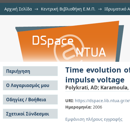
Αρχική Σελίδα
→
Κεντρική Βιβλιοθήκη Ε.Μ.Π.
→
Ιδρυματικό 
Time evolution of partial discharg
μελών Δ.Ε.Π. σε συνέδρια
→
Εμφάνιση Τεκμηρίου
Αποθετήριο DSpace/Manakin
Time evolution o
Περιήγηση
impulse voltage
Σε όλο το DSpace
Ο Λογαριασμός μου
Polykrati, AD
;
Karamoula,
Κοινότητες & Συλλογές
Σύνδεση
Ανά Ημερομηνία
Οδηγίες / Βοήθεια
Εγγραφή
URI:
https://dspace.lib.ntua.gr
Έκδοσης
Ημερομηνία:
2006
Οδηγίες Υποβολής
Συγγραφείς
Σχετικοί Σύνδεσμοι
Οδηγίες Χρήσης ΙΑ
Τίτλοι
Εμφάνιση πλήρους εγγραφής
Συχνές Ερωτήσεις
Θέματα
Οδηγίες Υποβολής -
Αυτή η Συλλογή