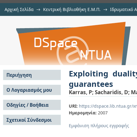
Αρχική Σελίδα
→
Κεντρική Βιβλιοθήκη Ε.Μ.Π.
→
Ιδρυματικό 
Exploiting duality in summarizatio
μελών Δ.Ε.Π. σε συνέδρια
→
Εμφάνιση Τεκμηρίου
Αποθετήριο DSpace/Manakin
Exploiting duali
Περιήγηση
guarantees
Σε όλο το DSpace
Ο Λογαριασμός μου
Karras, P
;
Sacharidis, D
;
Ma
Κοινότητες & Συλλογές
Σύνδεση
Ανά Ημερομηνία
Οδηγίες / Βοήθεια
Εγγραφή
URI:
https://dspace.lib.ntua.gr
Έκδοσης
Ημερομηνία:
2007
Οδηγίες Υποβολής
Συγγραφείς
Σχετικοί Σύνδεσμοι
Οδηγίες Χρήσης ΙΑ
Τίτλοι
Εμφάνιση πλήρους εγγραφής
Συχνές Ερωτήσεις
Θέματα
Οδηγίες Υποβολής -
Αυτή η Συλλογή