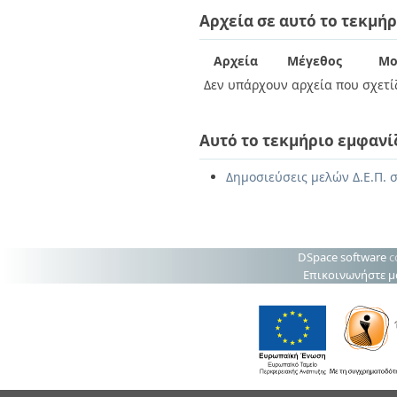
Διπλωματικές Εργασίες
Αρχεία σε αυτό το τεκμήρ
Πολιτικές Πρόσβασης
Ανά Ημερομηνία
Έκδοσης
Συγγραφείς
Αρχεία
Μέγεθος
Μο
Τίτλοι
Δεν υπάρχουν αρχεία που σχετίζ
Θέματα
Αυτό το τεκμήριο εμφανί
Δημοσιεύσεις μελών Δ.Ε.Π. 
DSpace software
c
Επικοινωνήστε μ