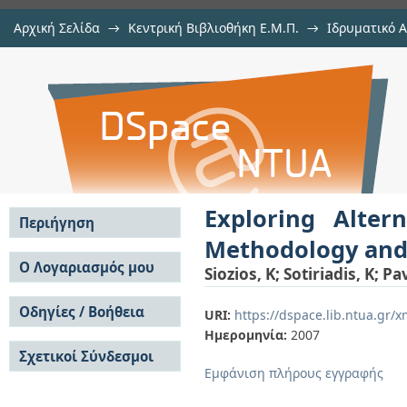
Αρχική Σελίδα
→
Κεντρική Βιβλιοθήκη Ε.Μ.Π.
→
Ιδρυματικό 
Exploring Alternative 3D FPGA Ar
μελών Δ.Ε.Π. σε συνέδρια
→
Εμφάνιση Τεκμηρίου
Αποθετήριο DSpace/Manakin
Tool Support
Exploring Alter
Περιήγηση
Methodology and
Σε όλο το DSpace
Ο Λογαριασμός μου
Siozios, K
;
Sotiriadis, K
;
Pav
Κοινότητες & Συλλογές
Σύνδεση
Ανά Ημερομηνία
Οδηγίες / Βοήθεια
Εγγραφή
URI:
https://dspace.lib.ntua.gr
Έκδοσης
Ημερομηνία:
2007
Οδηγίες Υποβολής
Συγγραφείς
Σχετικοί Σύνδεσμοι
Οδηγίες Χρήσης ΙΑ
Τίτλοι
Εμφάνιση πλήρους εγγραφής
Συχνές Ερωτήσεις
Θέματα
Οδηγίες Υποβολής -
Αυτή η Συλλογή