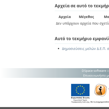
Διπλωματικές Εργασίες
Αρχεία σε αυτό το τεκμήρ
Πολιτικές Πρόσβασης
Ανά Ημερομηνία
Έκδοσης
Συγγραφείς
Αρχεία
Μέγεθος
Μο
Τίτλοι
Δεν υπάρχουν αρχεία που σχετίζ
Θέματα
Αυτό το τεκμήριο εμφανί
Δημοσιεύσεις μελών Δ.Ε.Π. 
DSpace software
c
Επικοινωνήστε μ