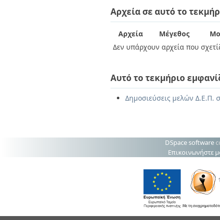
Διπλωματικές Εργασίες
Αρχεία σε αυτό το τεκμήρ
Πολιτικές Πρόσβασης
Ανά Ημερομηνία
Έκδοσης
Συγγραφείς
Αρχεία
Μέγεθος
Μο
Τίτλοι
Δεν υπάρχουν αρχεία που σχετίζ
Θέματα
Αυτό το τεκμήριο εμφανί
Δημοσιεύσεις μελών Δ.Ε.Π. 
DSpace software
c
Επικοινωνήστε μ