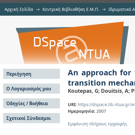
Αρχική Σελίδα
→
Κεντρική Βιβλιοθήκη Ε.Μ.Π.
→
Ιδρυματικό 
An approach for the administra
μελών Δ.Ε.Π. σε συνέδρια
→
Εμφάνιση Τεκμηρίου
Αποθετήριο DSpace/Manakin
mechanisms: An SNMP MIB for 6to
An approach for 
Περιήγηση
transition mecha
Σε όλο το DSpace
Ο Λογαριασμός μου
Koutepas, G
;
Douitsis, A
;
P
Κοινότητες & Συλλογές
Σύνδεση
Ανά Ημερομηνία
Οδηγίες / Βοήθεια
Εγγραφή
URI:
https://dspace.lib.ntua.gr
Έκδοσης
Ημερομηνία:
2007
Οδηγίες Υποβολής
Συγγραφείς
Σχετικοί Σύνδεσμοι
Οδηγίες Χρήσης ΙΑ
Τίτλοι
Εμφάνιση πλήρους εγγραφής
Συχνές Ερωτήσεις
Θέματα
Οδηγίες Υποβολής -
Αυτή η Συλλογή