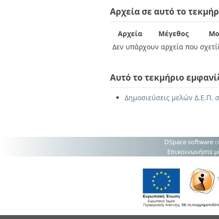
Διπλωματικές Εργασίες
Αρχεία σε αυτό το τεκμήρ
Πολιτικές Πρόσβασης
Ανά Ημερομηνία
Έκδοσης
Συγγραφείς
Αρχεία
Μέγεθος
Μο
Τίτλοι
Δεν υπάρχουν αρχεία που σχετίζ
Θέματα
Αυτό το τεκμήριο εμφανί
Δημοσιεύσεις μελών Δ.Ε.Π. 
DSpace software
c
Επικοινωνήστε μ