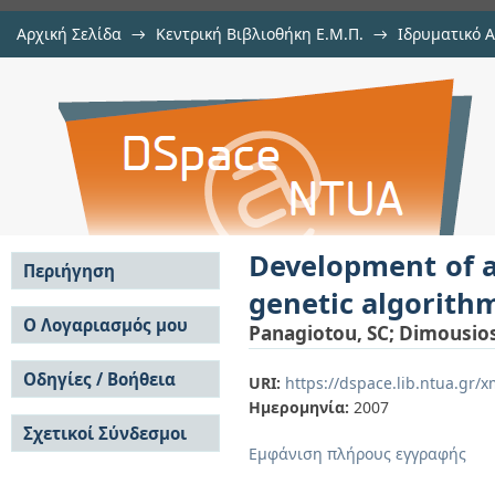
Αρχική Σελίδα
→
Κεντρική Βιβλιοθήκη Ε.Μ.Π.
→
Ιδρυματικό 
Development of a broadband E
μελών Δ.Ε.Π. σε συνέδρια
→
Εμφάνιση Τεκμηρίου
Αποθετήριο DSpace/Manakin
algorithms technique
Development of a
Περιήγηση
genetic algorith
Σε όλο το DSpace
Ο Λογαριασμός μου
Panagiotou, SC
;
Dimousios
Κοινότητες & Συλλογές
Σύνδεση
Ανά Ημερομηνία
Οδηγίες / Βοήθεια
Εγγραφή
URI:
https://dspace.lib.ntua.gr
Έκδοσης
Ημερομηνία:
2007
Οδηγίες Υποβολής
Συγγραφείς
Σχετικοί Σύνδεσμοι
Οδηγίες Χρήσης ΙΑ
Τίτλοι
Εμφάνιση πλήρους εγγραφής
Συχνές Ερωτήσεις
Θέματα
Οδηγίες Υποβολής -
Αυτή η Συλλογή