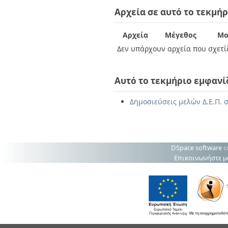
Διπλωματικές Εργασίες
Αρχεία σε αυτό το τεκμήρ
Πολιτικές Πρόσβασης
Ανά Ημερομηνία
Έκδοσης
Συγγραφείς
Αρχεία
Μέγεθος
Μο
Τίτλοι
Δεν υπάρχουν αρχεία που σχετίζ
Θέματα
Αυτό το τεκμήριο εμφανί
Δημοσιεύσεις μελών Δ.Ε.Π. 
DSpace software
c
Επικοινωνήστε μ