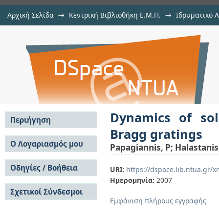
Αρχική Σελίδα
→
Κεντρική Βιβλιοθήκη Ε.Μ.Π.
→
Ιδρυματικό 
Dynamics of solitary waves in non
μελών Δ.Ε.Π. σε συνέδρια
→
Εμφάνιση Τεκμηρίου
Αποθετήριο DSpace/Manakin
Dynamics of sol
Περιήγηση
Bragg gratings
Σε όλο το DSpace
Ο Λογαριασμός μου
Papagiannis, P
;
Halastanis
Κοινότητες & Συλλογές
Σύνδεση
Ανά Ημερομηνία
Οδηγίες / Βοήθεια
Εγγραφή
URI:
https://dspace.lib.ntua.gr
Έκδοσης
Ημερομηνία:
2007
Οδηγίες Υποβολής
Συγγραφείς
Σχετικοί Σύνδεσμοι
Οδηγίες Χρήσης ΙΑ
Τίτλοι
Εμφάνιση πλήρους εγγραφής
Συχνές Ερωτήσεις
Θέματα
Οδηγίες Υποβολής -
Αυτή η Συλλογή