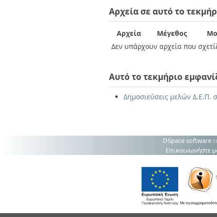
Διπλωματικές Εργασίες
Αρχεία σε αυτό το τεκμήρ
Πολιτικές Πρόσβασης
Ανά Ημερομηνία
Έκδοσης
Συγγραφείς
Αρχεία
Μέγεθος
Μο
Τίτλοι
Δεν υπάρχουν αρχεία που σχετίζ
Θέματα
Αυτό το τεκμήριο εμφανί
Δημοσιεύσεις μελών Δ.Ε.Π. 
DSpace software
c
Επικοινωνήστε μ