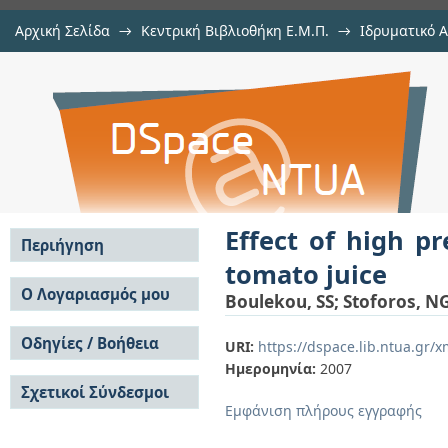
Αρχική Σελίδα
→
Κεντρική Βιβλιοθήκη Ε.Μ.Π.
→
Ιδρυματικό 
Effect of high pressure on quality
μελών Δ.Ε.Π. σε συνέδρια
→
Εμφάνιση Τεκμηρίου
Αποθετήριο DSpace/Manakin
Effect of high p
Περιήγηση
tomato juice
Σε όλο το DSpace
Ο Λογαριασμός μου
Boulekou, SS
;
Stoforos, N
Κοινότητες & Συλλογές
Σύνδεση
Ανά Ημερομηνία
Οδηγίες / Βοήθεια
Εγγραφή
URI:
https://dspace.lib.ntua.gr
Έκδοσης
Ημερομηνία:
2007
Οδηγίες Υποβολής
Συγγραφείς
Σχετικοί Σύνδεσμοι
Οδηγίες Χρήσης ΙΑ
Τίτλοι
Εμφάνιση πλήρους εγγραφής
Συχνές Ερωτήσεις
Θέματα
Οδηγίες Υποβολής -
Αυτή η Συλλογή