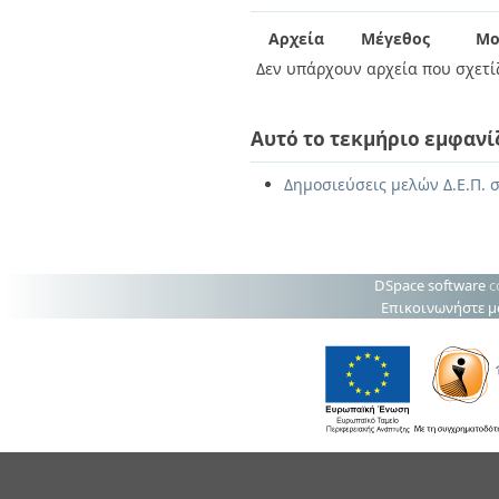
Διπλωματικές Εργασίες
Πολιτικές Πρόσβασης
Ανά Ημερομηνία
Αρχεία
Μέγεθος
Μο
Έκδοσης
Δεν υπάρχουν αρχεία που σχετίζ
Συγγραφείς
Τίτλοι
Θέματα
Αυτό το τεκμήριο εμφανί
Δημοσιεύσεις μελών Δ.Ε.Π. 
DSpace software
c
Επικοινωνήστε μ