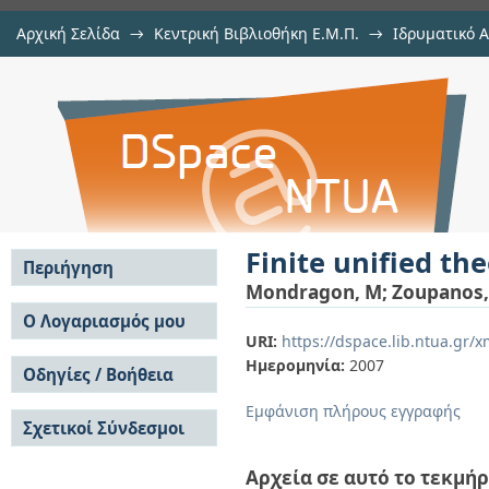
Αρχική Σελίδα
→
Κεντρική Βιβλιοθήκη Ε.Μ.Π.
→
Ιδρυματικό 
Finite unified theories and low e
μελών Δ.Ε.Π. σε συνέδρια
→
Εμφάνιση Τεκμηρίου
Αποθετήριο DSpace/Manakin
Finite unified t
Περιήγηση
Mondragon, M
;
Zoupanos,
Σε όλο το DSpace
Ο Λογαριασμός μου
URI:
https://dspace.lib.ntua.gr
Κοινότητες & Συλλογές
Σύνδεση
Ημερομηνία:
2007
Ανά Ημερομηνία
Οδηγίες / Βοήθεια
Εγγραφή
Έκδοσης
Οδηγίες Υποβολής
Συγγραφείς
Εμφάνιση πλήρους εγγραφής
Σχετικοί Σύνδεσμοι
Οδηγίες Χρήσης ΙΑ
Τίτλοι
Συχνές Ερωτήσεις
Θέματα
Οδηγίες Υποβολής -
Αρχεία σε αυτό το τεκμήρ
Αυτή η Συλλογή