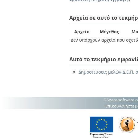
Διπλωματικές Εργασίες
Πολιτικές Πρόσβασης
Ανά Ημερομηνία
Έκδοσης
Αρχεία σε αυτό το τεκμήρ
Συγγραφείς
Τίτλοι
Αρχεία
Μέγεθος
Μο
Θέματα
Δεν υπάρχουν αρχεία που σχετίζ
Αυτό το τεκμήριο εμφανί
Δημοσιεύσεις μελών Δ.Ε.Π. 
DSpace software
c
Επικοινωνήστε μ