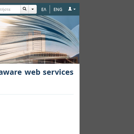
ΕΛ
ENG
ces using ContextUML
-aware web services