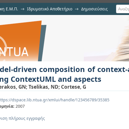
κη Ε.Μ.Π.
→
Ιδρυματικό Αποθετήριο
→
Δημοσιεύσεις
ition of context-aware web servi
ση Τεκμηρίου
el-driven composition of context
ing ContextUML and aspects
erakos, GN
;
Tselikas, ND
;
Cortese, G
ttps://dspace.lib.ntua.gr/xmlui/handle/123456789/35385
ομηνία:
2007
ιση πλήρους εγγραφής