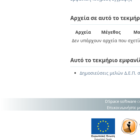
Διπλωματικές Εργασίες
Πολιτικές Πρόσβασης
Ανά Ημερομηνία
Έκδοσης
Αρχεία σε αυτό το τεκμήρ
Συγγραφείς
Τίτλοι
Αρχεία
Μέγεθος
Μο
Θέματα
Δεν υπάρχουν αρχεία που σχετίζ
Αυτό το τεκμήριο εμφανί
Δημοσιεύσεις μελών Δ.Ε.Π. 
DSpace software
c
Επικοινωνήστε μ