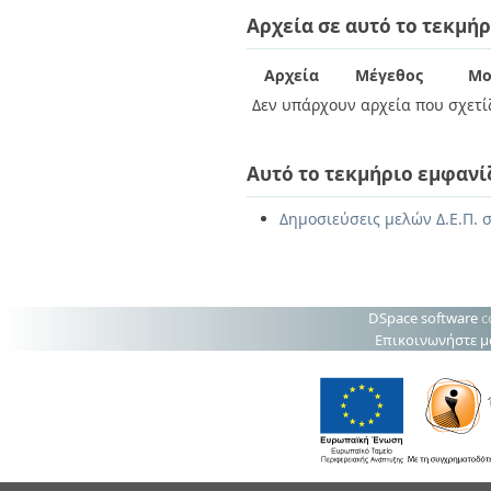
Διπλωματικές Εργασίες
Αρχεία σε αυτό το τεκμήρ
Πολιτικές Πρόσβασης
Ανά Ημερομηνία
Έκδοσης
Συγγραφείς
Αρχεία
Μέγεθος
Μο
Τίτλοι
Δεν υπάρχουν αρχεία που σχετίζ
Θέματα
Αυτό το τεκμήριο εμφανί
Δημοσιεύσεις μελών Δ.Ε.Π. 
DSpace software
c
Επικοινωνήστε μ