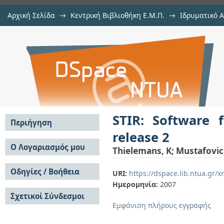
Αρχική Σελίδα
→
Κεντρική Βιβλιοθήκη Ε.Μ.Π.
→
Ιδρυματικό 
STIR: Software for tomographic im
μελών Δ.Ε.Π. σε συνέδρια
→
Εμφάνιση Τεκμηρίου
Αποθετήριο DSpace/Manakin
STIR: Software 
Περιήγηση
release 2
Σε όλο το DSpace
Ο Λογαριασμός μου
Thielemans, K
;
Mustafovic,
Κοινότητες & Συλλογές
Σύνδεση
Ανά Ημερομηνία
Οδηγίες / Βοήθεια
Εγγραφή
URI:
https://dspace.lib.ntua.gr
Έκδοσης
Ημερομηνία:
2007
Οδηγίες Υποβολής
Συγγραφείς
Σχετικοί Σύνδεσμοι
Οδηγίες Χρήσης ΙΑ
Τίτλοι
Εμφάνιση πλήρους εγγραφής
Συχνές Ερωτήσεις
Θέματα
Οδηγίες Υποβολής -
Αυτή η Συλλογή