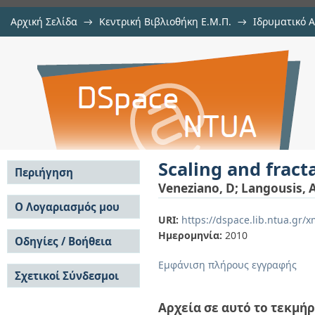
Αρχική Σελίδα
→
Κεντρική Βιβλιοθήκη Ε.Μ.Π.
→
Ιδρυματικό 
Scaling and fractals in hydrology
μελών Δ.Ε.Π. σε συνέδρια
→
Εμφάνιση Τεκμηρίου
Αποθετήριο DSpace/Manakin
Scaling and fract
Περιήγηση
Veneziano, D
;
Langousis, 
Σε όλο το DSpace
Ο Λογαριασμός μου
URI:
https://dspace.lib.ntua.gr
Κοινότητες & Συλλογές
Σύνδεση
Ημερομηνία:
2010
Ανά Ημερομηνία
Οδηγίες / Βοήθεια
Εγγραφή
Έκδοσης
Οδηγίες Υποβολής
Συγγραφείς
Εμφάνιση πλήρους εγγραφής
Σχετικοί Σύνδεσμοι
Οδηγίες Χρήσης ΙΑ
Τίτλοι
Συχνές Ερωτήσεις
Θέματα
Οδηγίες Υποβολής -
Αρχεία σε αυτό το τεκμήρ
Αυτή η Συλλογή