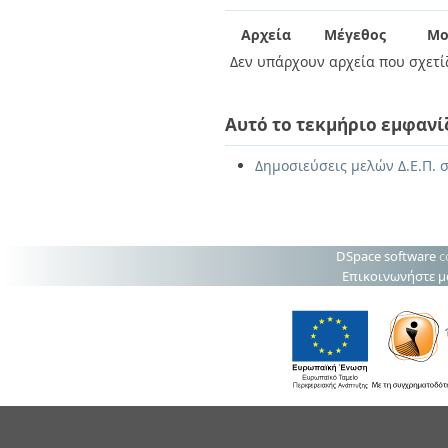
Διπλωματικές Εργασίες
Πολιτικές Πρόσβασης
Ανά Ημερομηνία
Αρχεία
Μέγεθος
Μο
Έκδοσης
Δεν υπάρχουν αρχεία που σχετίζ
Συγγραφείς
Τίτλοι
Θέματα
Αυτό το τεκμήριο εμφανί
Δημοσιεύσεις μελών Δ.Ε.Π. 
DSpace software
c
Επικοινωνήστε μ