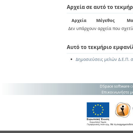
Διπλωματικές Εργασίες
Αρχεία σε αυτό το τεκμήρ
Πολιτικές Πρόσβασης
Ανά Ημερομηνία
Έκδοσης
Συγγραφείς
Αρχεία
Μέγεθος
Μο
Τίτλοι
Δεν υπάρχουν αρχεία που σχετίζ
Θέματα
Αυτό το τεκμήριο εμφανί
Δημοσιεύσεις μελών Δ.Ε.Π. 
DSpace software
c
Επικοινωνήστε μ