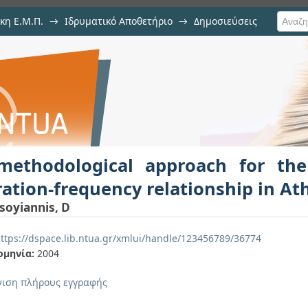
κη Ε.Μ.Π.
→
Ιδρυματικό Αποθετήριο
→
Δημοσιεύσεις
proach for the rainfall intensit
ση Τεκμηρίου
ns
methodological approach for the r
ation-frequency relationship in At
soyiannis, D
ttps://dspace.lib.ntua.gr/xmlui/handle/123456789/36774
ομηνία:
2004
ιση πλήρους εγγραφής