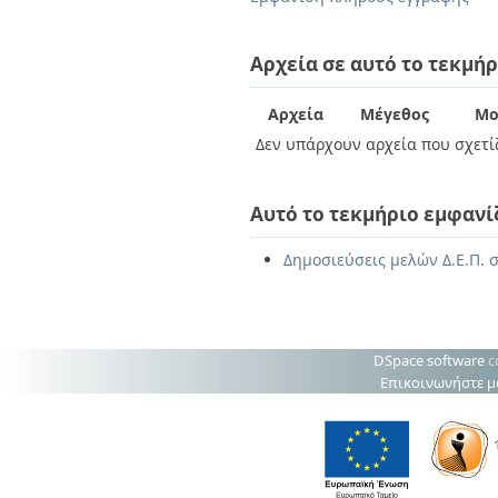
Διπλωματικές Εργασίες
Πολιτικές Πρόσβασης
Ανά Ημερομηνία
Έκδοσης
Αρχεία σε αυτό το τεκμήρ
Συγγραφείς
Τίτλοι
Αρχεία
Μέγεθος
Μο
Θέματα
Δεν υπάρχουν αρχεία που σχετίζ
Αυτό το τεκμήριο εμφανί
Δημοσιεύσεις μελών Δ.Ε.Π. 
DSpace software
c
Επικοινωνήστε μ