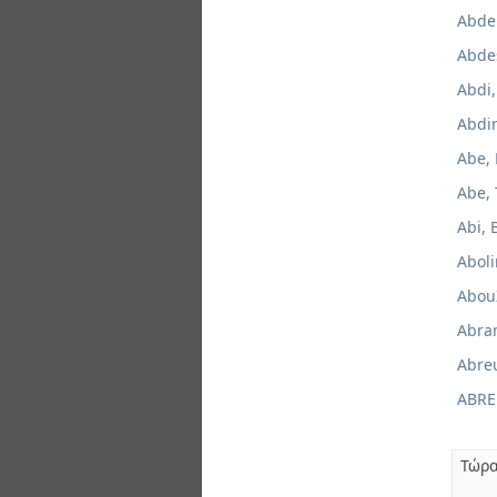
Abde
Abde
Abdi,
Abdi
Abe, 
Abe, 
Abi, 
Aboli
Abou
Abra
Abre
ABRE
Τώρα