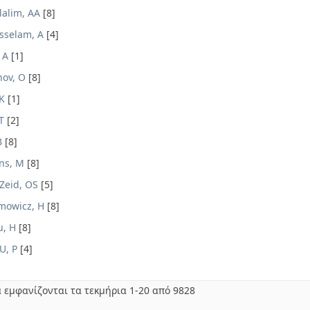
lalim, AA
[8]
sselam, A
[4]
 A
[1]
nov, O
[8]
K
[1]
T
[2]
B
[8]
ns, M
[8]
Zeid, OS
[5]
mowicz, H
[8]
u, H
[8]
U, P
[4]
 εμφανίζονται τα τεκμήρια 1-20 από 9828