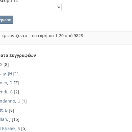
λέσματα:
 εμφανίζονται τα τεκμήρια 1-20 από 9828
ατα Συγγραφέων
 G
[8]
jy, JH
[1]
neo, D
[2]
ndi, G
[2]
ndanno, U
[1]
t, B
[8]
lah, J
[15]
 Khalek, S
[5]