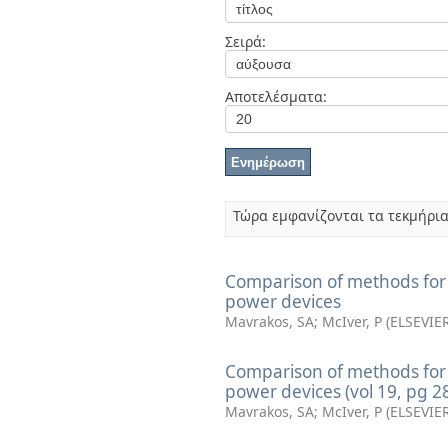
Διπλωματικές Εργασίες
Πολιτικές Πρόσβασης
Ανά Ημερομηνία
Σειρά:
Έκδοσης
Συγγραφείς
Τίτλοι
Αποτελέσματα:
Θέματα
Τώρα εμφανίζονται τα τεκμήρια
Comparison of methods for 
power devices
Mavrakos, SA
;
McIver, P
(
ELSEVIER
Comparison of methods for 
power devices (vol 19, pg 2
Mavrakos, SA
;
McIver, P
(
ELSEVIER