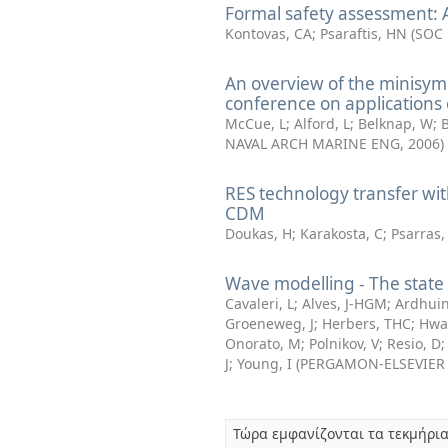
Formal safety assessment: A 
Kontovas, CA
;
Psaraftis, HN
(
SOC
An overview of the minisy
conference on applications
McCue, L
;
Alford, L
;
Belknap, W
;
B
NAVAL ARCH MARINE ENG
,
2006
)
RES technology transfer wit
CDM
Doukas, H
;
Karakosta, C
;
Psarras, 
Wave modelling - The state 
Cavaleri, L
;
Alves, J-HGM
;
Ardhuin
Groeneweg, J
;
Herbers, THC
;
Hwa
Onorato, M
;
Polnikov, V
;
Resio, D
J
;
Young, I
(
PERGAMON-ELSEVIER 
Τώρα εμφανίζονται τα τεκμήρια