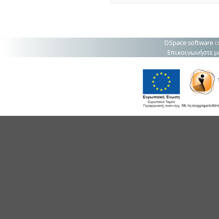
DSpace software
c
Επικοινωνήστε μ