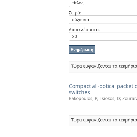
Διπλωματικές Εργασίες
Πολιτικές Πρόσβασης
Ανά Ημερομηνία
Σειρά:
Έκδοσης
Συγγραφείς
Τίτλοι
Αποτελέσματα:
Θέματα
Τώρα εμφανίζονται τα τεκμήρια
Compact all-optical packet 
switches
Bakopoulos, P
;
Tsiokos, D
;
Zourar
Τώρα εμφανίζονται τα τεκμήρια