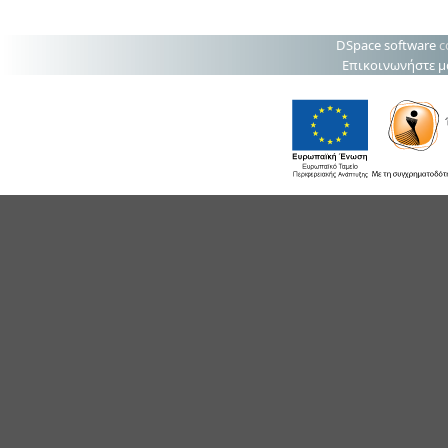
DSpace software
c
Επικοινωνήστε μ