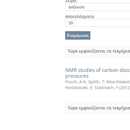
Σειρά:
Διπλωματικές Εργασίες
Πολιτικές Πρόσβασης
Ανά Ημερομηνία
Έκδοσης
Αποτελέσματα:
Συγγραφείς
Τίτλοι
Θέματα
Τώρα εμφανίζονται τα τεκμήρια
NMR studies of carbon dioxi
pressures
Pusch, A-K
;
Splith, T
;
Moschkowitz
Pantatosaki, E
;
Stallmach, F
(
2012
Τώρα εμφανίζονται τα τεκμήρια