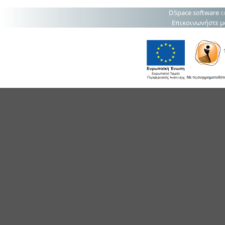
DSpace software
c
Επικοινωνήστε μ