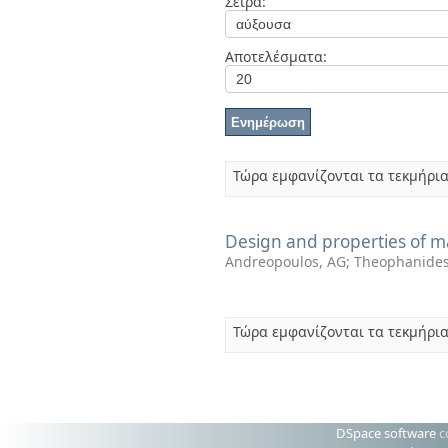
Σειρά:
Διπλωματικές Εργασίες
Πολιτικές Πρόσβασης
Ανά Ημερομηνία
Έκδοσης
Αποτελέσματα:
Συγγραφείς
Τίτλοι
Θέματα
Τώρα εμφανίζονται τα τεκμήρια
Design and properties of max
Andreopoulos, AG
;
Theophanides
Τώρα εμφανίζονται τα τεκμήρια
DSpace software
c