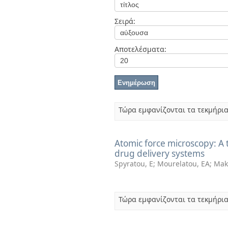
Διπλωματικές Εργασίες
Πολιτικές Πρόσβασης
Ανά Ημερομηνία
Σειρά:
Έκδοσης
Συγγραφείς
Τίτλοι
Αποτελέσματα:
Θέματα
Τώρα εμφανίζονται τα τεκμήρια
Atomic force microscopy: A t
drug delivery systems
Spyratou, E
;
Mourelatou, EA
;
Mak
Τώρα εμφανίζονται τα τεκμήρια