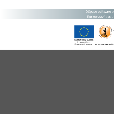
DSpace software
c
Επικοινωνήστε μ