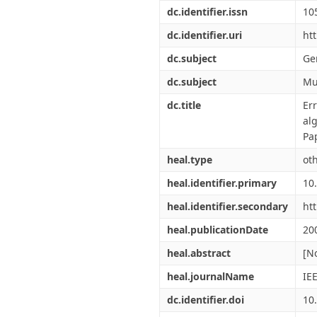
Διπλωματικές Εργασίες
dc.identifier.issn
10
Πολιτικές Πρόσβασης
Ανά Ημερομηνία
Έκδοσης
dc.identifier.uri
ht
Συγγραφείς
dc.subject
Ge
Τίτλοι
Θέματα
dc.subject
Mu
dc.title
Er
al
Pa
heal.type
ot
heal.identifier.primary
10
heal.identifier.secondary
ht
heal.publicationDate
20
heal.abstract
[No
heal.journalName
IE
dc.identifier.doi
10