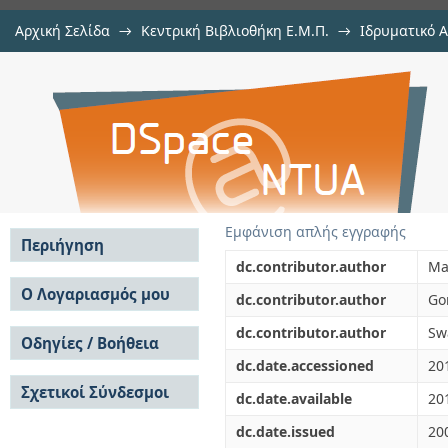
Αρχική Σελίδα
→
Κεντρική Βιβλιοθήκη Ε.Μ.Π.
→
Ιδρυματικό 
Erratum: ""Stability of multidimen
μελών Δ.Ε.Π.
→
Εμφάνιση Τεκμηρίου
Αποθετήριο DSpace/Manakin
(IEEE Transactions on Circuits and 
Εμφάνιση απλής εγγραφής
Περιήγηση
dc.contributor.author
Ma
Σε όλο το DSpace
Ο Λογαριασμός μου
dc.contributor.author
Go
Κοινότητες & Συλλογές
Σύνδεση
dc.contributor.author
Sw
Ανά Ημερομηνία
Οδηγίες / Βοήθεια
Εγγραφή
Έκδοσης
dc.date.accessioned
20
Οδηγίες Υποβολής
Συγγραφείς
Σχετικοί Σύνδεσμοι
Οδηγίες Χρήσης ΙΑ
Τίτλοι
dc.date.available
20
Συχνές Ερωτήσεις
Θέματα
dc.date.issued
20
Οδηγίες Υποβολής -
Αυτή η Συλλογή