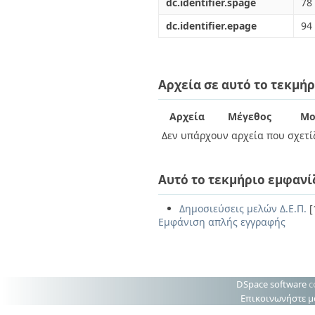
dc.identifier.spage
78
dc.identifier.epage
94
Αρχεία σε αυτό το τεκμήρ
Αρχεία
Μέγεθος
Μο
Δεν υπάρχουν αρχεία που σχετίζ
Αυτό το τεκμήριο εμφανί
Δημοσιεύσεις μελών Δ.Ε.Π.
[
Εμφάνιση απλής εγγραφής
DSpace software
c
Επικοινωνήστε μ