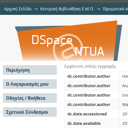
Αρχική Σελίδα
→
Κεντρική Βιβλιοθήκη Ε.Μ.Π.
→
Ιδρυματικό 
Microgrids
μελών Δ.Ε.Π.
→
Εμφάνιση Τεκμηρίου
Αποθετήριο DSpace/Manakin
Εμφάνιση απλής εγγραφής
Περιήγηση
dc.contributor.author
Ha
Σε όλο το DSpace
Ο Λογαριασμός μου
dc.contributor.author
As
Κοινότητες & Συλλογές
Σύνδεση
dc.contributor.author
Ira
Ανά Ημερομηνία
Οδηγίες / Βοήθεια
Εγγραφή
Έκδοσης
dc.contributor.author
Ma
Οδηγίες Υποβολής
Συγγραφείς
Σχετικοί Σύνδεσμοι
Οδηγίες Χρήσης ΙΑ
Τίτλοι
dc.date.accessioned
20
Συχνές Ερωτήσεις
Θέματα
dc.date.available
20
Οδηγίες Υποβολής -
Αυτή η Συλλογή