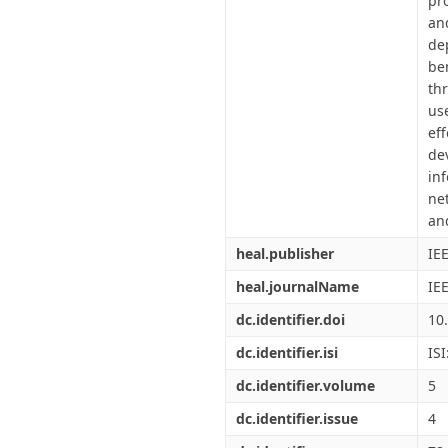
pr
an
de
be
th
us
ef
de
in
ne
an
heal.publisher
IE
heal.journalName
IE
dc.identifier.doi
10
dc.identifier.isi
IS
dc.identifier.volume
5
dc.identifier.issue
4