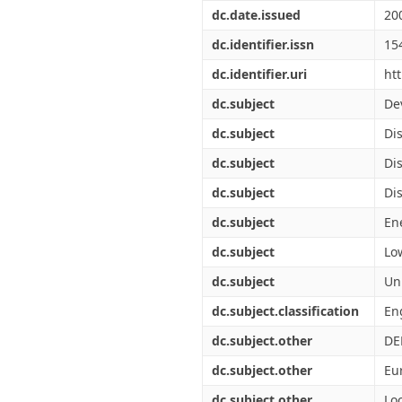
Διπλωματικές Εργασίες
dc.date.issued
20
Πολιτικές Πρόσβασης
Ανά Ημερομηνία
Έκδοσης
dc.identifier.issn
15
Συγγραφείς
dc.identifier.uri
ht
Τίτλοι
Θέματα
dc.subject
De
dc.subject
Di
dc.subject
Di
dc.subject
Di
dc.subject
En
dc.subject
Lo
dc.subject
Un
dc.subject.classification
Eng
dc.subject.other
DE
dc.subject.other
Eu
dc.subject.other
Lo