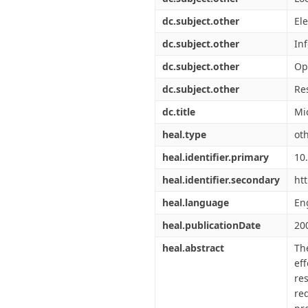
dc.subject.other
El
dc.subject.other
In
dc.subject.other
Op
dc.subject.other
Re
dc.title
Mi
heal.type
ot
heal.identifier.primary
10
heal.identifier.secondary
ht
heal.language
En
heal.publicationDate
20
heal.abstract
Th
ef
re
re